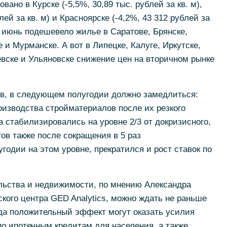
ано в Курске (-5,5%, 30,89 тыс. рублей за кв. м),
лей за кв. м) и Красноярске (-4,2%, 43 312 рублей за
а июнь подешевело жилье в Саратове, Брянске,
и Мурманске. А вот в Липецке, Калуге, Иркутске,
вске и Ульяновске снижение цен на вторичном рынке
.
ов, в следующем полугодии должно замедлиться:
изводства стройматериалов после их резкого
 стабилизировались на уровне 2/3 от докризисного,
в также после сокращения в 5 раз
годии на этом уровне, прекратился и рост ставок по
льства и недвижимости, по мнению Александра
кого центра GED Analytics, можно ждать не раньше
года положительный эффект могут оказать усилия
по ипотечным кредитам для населения, а также