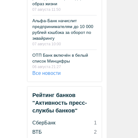
образ жизни
07 августа 11:50
Альфа-Банк начислит
предпринимателям до 10 000
рублей кэшбэка за оборот по
эквайрингу
07 августа 10:00
ОТП Банк включён в белый
список Минцифры
06 августа 21:27
Все новости
Рейтинг банков
"Активность пресс-
службы банков"
СберБанк
1
ВТБ
2