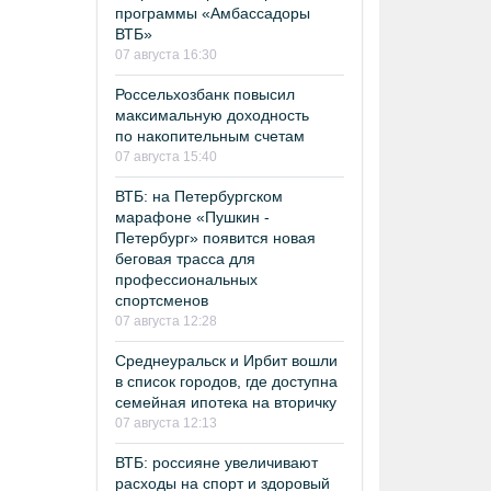
программы «Амбассадоры
ВТБ»
07 августа 16:30
Россельхозбанк повысил
максимальную доходность
по накопительным счетам
07 августа 15:40
ВТБ: на Петербургском
марафоне «Пушкин -
Петербург» появится новая
беговая трасса для
профессиональных
спортсменов
07 августа 12:28
Среднеуральск и Ирбит вошли
в список городов, где доступна
семейная ипотека на вторичку
07 августа 12:13
ВТБ: россияне увеличивают
расходы на спорт и здоровый