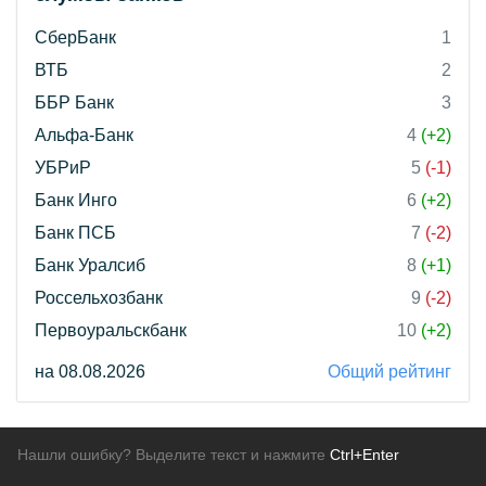
СберБанк
1
ВТБ
2
ББР Банк
3
Альфа-Банк
4
(+2)
УБРиР
5
(-1)
Банк Инго
6
(+2)
Банк ПСБ
7
(-2)
Банк Уралсиб
8
(+1)
Россельхозбанк
9
(-2)
Первоуральскбанк
10
(+2)
на 08.08.2026
Общий рейтинг
Нашли ошибку? Выделите текст и нажмите
Ctrl+Enter