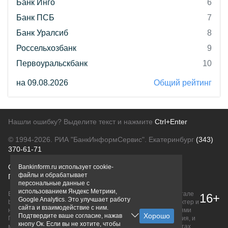
Банк Инго
6
Банк ПСБ
7
Банк Уралсиб
8
Россельхозбанк
9
Первоуральскбанк
10
на 09.08.2026
Общий рейтинг
Нашли ошибку? Выделите текст и нажмите
Ctrl+Enter
© 1994-2026.
РИА "БанкИнформСервис". Екатеринбург
(343)
370-61-71
О проекте
Политика конфиденциальности
Bankinform.ru использует cookie-
файлы и обрабатывает
Правовая информация
Для рекламодателей
персональные данные с
использованием Яндекс Метрики,
Вся информация о продуктах банков, размещенная на портале
16+
Google Analytics. Это улучшает работу
bankinform.ru, носит исключительно ознакомительный характер и
сайта и взаимодействие с ним.
не является публичной офертой, определяемой положениями
Подтвердите ваше согласие, нажав
ГК РФ. Информация не содержит точного и полного описания, и
кнопу Ок. Если вы не хотите, чтобы
может быть изменена. Конечные условия уточняйте на сайтах