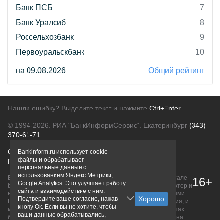
Банк ПСБ
7
Банк Уралсиб
8
Россельхозбанк
9
Первоуральскбанк
10
на 09.08.2026
Общий рейтинг
Нашли ошибку? Выделите текст и нажмите
Ctrl+Enter
© 1994-2026.
РИА "БанкИнформСервис". Екатеринбург
(343)
370-61-71
О проекте
Политика конфиденциальности
Bankinform.ru использует cookie-
файлы и обрабатывает
Правовая информация
Для рекламодателей
персональные данные с
использованием Яндекс Метрики,
Вся информация о продуктах банков, размещенная на портале
16+
Google Analytics. Это улучшает работу
bankinform.ru, носит исключительно ознакомительный характер и
сайта и взаимодействие с ним.
не является публичной офертой, определяемой положениями
Подтвердите ваше согласие, нажав
ГК РФ. Информация не содержит точного и полного описания, и
кнопу Ок. Если вы не хотите, чтобы
может быть изменена. Конечные условия уточняйте на сайтах
ваши данные обрабатывались,
банков или при личном обращении. Исключительное право на