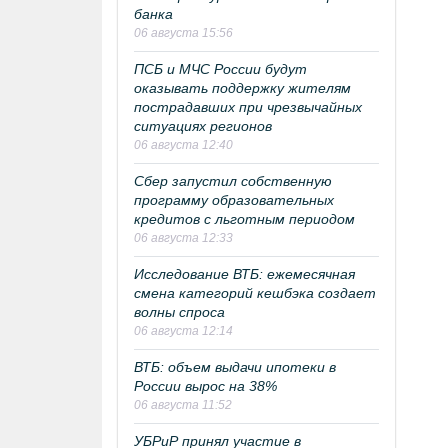
банка
06 августа 15:56
ПСБ и МЧС России будут
оказывать поддержку жителям
пострадавших при чрезвычайных
ситуациях регионов
06 августа 12:40
Сбер запустил собственную
программу образовательных
кредитов с льготным периодом
06 августа 12:33
Исследование ВТБ: ежемесячная
смена категорий кешбэка создает
волны спроса
06 августа 12:14
ВТБ: объем выдачи ипотеки в
России вырос на 38%
06 августа 11:52
УБРиР принял участие в