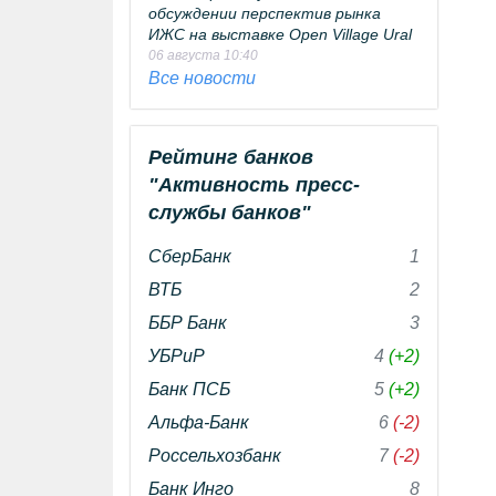
обсуждении перспектив рынка
ИЖС на выставке Open Village Ural
06 августа 10:40
Все новости
Рейтинг банков
"Активность пресс-
службы банков"
СберБанк
1
ВТБ
2
ББР Банк
3
УБРиР
4
(+2)
Банк ПСБ
5
(+2)
Альфа-Банк
6
(-2)
Россельхозбанк
7
(-2)
Банк Инго
8