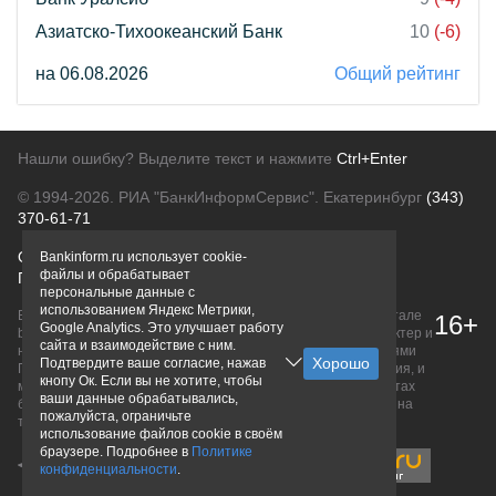
Азиатско-Тихоокеанский Банк
10
(-6)
на 06.08.2026
Общий рейтинг
Нашли ошибку? Выделите текст и нажмите
Ctrl+Enter
© 1994-2026.
РИА "БанкИнформСервис". Екатеринбург
(343)
370-61-71
О проекте
Политика конфиденциальности
Bankinform.ru использует cookie-
файлы и обрабатывает
Правовая информация
Для рекламодателей
персональные данные с
использованием Яндекс Метрики,
Вся информация о продуктах банков, размещенная на портале
16+
Google Analytics. Это улучшает работу
bankinform.ru, носит исключительно ознакомительный характер и
сайта и взаимодействие с ним.
не является публичной офертой, определяемой положениями
Подтвердите ваше согласие, нажав
ГК РФ. Информация не содержит точного и полного описания, и
кнопу Ок. Если вы не хотите, чтобы
может быть изменена. Конечные условия уточняйте на сайтах
ваши данные обрабатывались,
банков или при личном обращении. Исключительное право на
пожалуйста, ограничьте
товарные знаки принадлежит их правообладателям.
использование файлов cookie в своём
браузере. Подробнее в
Политике
конфиденциальности
.