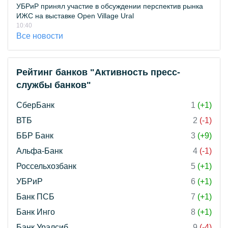
УБРиР принял участие в обсуждении перспектив рынка
ИЖС на выставке Open Village Ural
10:40
Все новости
Рейтинг банков "Активность пресс-
службы банков"
СберБанк
1
(+1)
ВТБ
2
(-1)
ББР Банк
3
(+9)
Альфа-Банк
4
(-1)
Россельхозбанк
5
(+1)
УБРиР
6
(+1)
Банк ПСБ
7
(+1)
Банк Инго
8
(+1)
Банк Уралсиб
9
(-4)