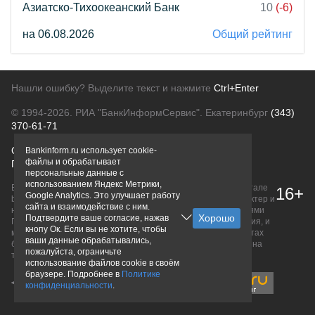
Азиатско-Тихоокеанский Банк
10
(-6)
на 06.08.2026
Общий рейтинг
Нашли ошибку? Выделите текст и нажмите
Ctrl+Enter
© 1994-2026.
РИА "БанкИнформСервис". Екатеринбург
(343)
370-61-71
О проекте
Политика конфиденциальности
Bankinform.ru использует cookie-
файлы и обрабатывает
Правовая информация
Для рекламодателей
персональные данные с
использованием Яндекс Метрики,
Вся информация о продуктах банков, размещенная на портале
16+
Google Analytics. Это улучшает работу
bankinform.ru, носит исключительно ознакомительный характер и
сайта и взаимодействие с ним.
не является публичной офертой, определяемой положениями
Подтвердите ваше согласие, нажав
ГК РФ. Информация не содержит точного и полного описания, и
кнопу Ок. Если вы не хотите, чтобы
может быть изменена. Конечные условия уточняйте на сайтах
ваши данные обрабатывались,
банков или при личном обращении. Исключительное право на
пожалуйста, ограничьте
товарные знаки принадлежит их правообладателям.
использование файлов cookie в своём
браузере. Подробнее в
Политике
конфиденциальности
.