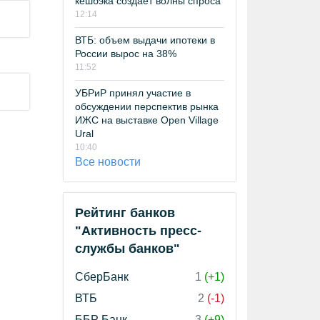
кешбэка создает волны спроса
12:14
ВТБ: объем выдачи ипотеки в
России вырос на 38%
11:52
УБРиР принял участие в
обсуждении перспектив рынка
ИЖС на выставке Open Village
Ural
10:40
Все новости
Рейтинг банков
"Активность пресс-
службы банков"
СберБанк
1
(+1)
ВТБ
2
(-1)
ББР Банк
3
(+9)