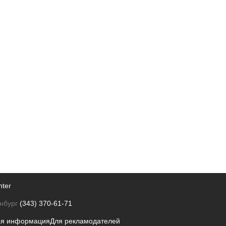
nter
нбург
(343) 370-61-71
ая информация
Для рекламодателей