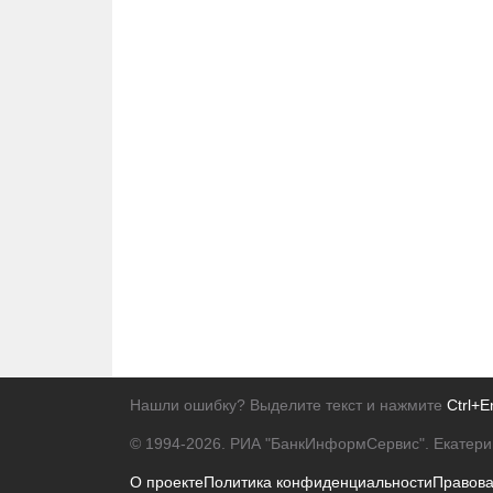
Нашли ошибку? Выделите текст и нажмите
Ctrl+E
© 1994-2026.
РИА "БанкИнформСервис". Екатери
О проекте
Политика конфиденциальности
Правов