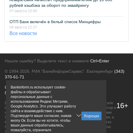
рублей кэшбэка за оборот по эквайрингу
07 августа 10:00
ОТП Банк включён в белый список Минцифры
06 августа 21:27
Все новости
Нашли ошибку? Выделите текст и нажмите
Ctrl+Enter
© 1994-2026.
РИА "БанкИнформСервис". Екатеринбург
(343)
370-61-71
О проекте
Политика конфиденциальности
Bankinform.ru использует cookie-
файлы и обрабатывает
Правовая информация
Для рекламодателей
персональные данные с
использованием Яндекс Метрики,
Вся информация о продуктах банков, размещенная на портале
16+
Google Analytics. Это улучшает работу
bankinform.ru, носит исключительно ознакомительный характер и
сайта и взаимодействие с ним.
не является публичной офертой, определяемой положениями
Подтвердите ваше согласие, нажав
ГК РФ. Информация не содержит точного и полного описания, и
кнопу Ок. Если вы не хотите, чтобы
может быть изменена. Конечные условия уточняйте на сайтах
ваши данные обрабатывались,
банков или при личном обращении. Исключительное право на
пожалуйста, ограничьте
товарные знаки принадлежит их правообладателям.