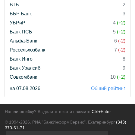
ВТБ
2
ББР Банк
3
УБРиР
4
(+2)
Банк ПСБ
5
(+2)
Альфа-Банк
6
(-2)
Россельхозбанк
7
(-2)
Банк Инго
8
Банк Уралсиб
9
Совкомбанк
10
(+2)
на 07.08.2026
Общий рейтинг
Нашли ошибку? Выделите текст и нажмите
Ctrl+Enter
© 1994-2026.
РИА "БанкИнформСервис". Екатеринбург
(343)
370-61-71