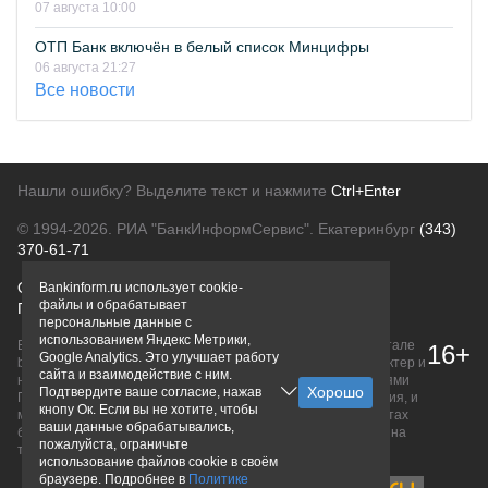
07 августа 10:00
ОТП Банк включён в белый список Минцифры
06 августа 21:27
Все новости
Нашли ошибку? Выделите текст и нажмите
Ctrl+Enter
© 1994-2026.
РИА "БанкИнформСервис". Екатеринбург
(343)
370-61-71
О проекте
Политика конфиденциальности
Bankinform.ru использует cookie-
файлы и обрабатывает
Правовая информация
Для рекламодателей
персональные данные с
использованием Яндекс Метрики,
Вся информация о продуктах банков, размещенная на портале
16+
Google Analytics. Это улучшает работу
bankinform.ru, носит исключительно ознакомительный характер и
сайта и взаимодействие с ним.
не является публичной офертой, определяемой положениями
Подтвердите ваше согласие, нажав
ГК РФ. Информация не содержит точного и полного описания, и
кнопу Ок. Если вы не хотите, чтобы
может быть изменена. Конечные условия уточняйте на сайтах
ваши данные обрабатывались,
банков или при личном обращении. Исключительное право на
пожалуйста, ограничьте
товарные знаки принадлежит их правообладателям.
использование файлов cookie в своём
браузере. Подробнее в
Политике