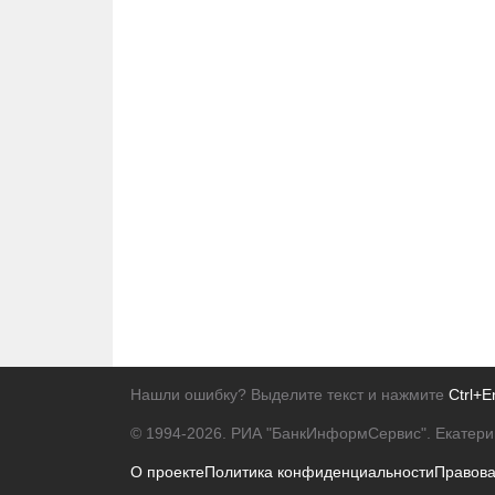
Нашли ошибку? Выделите текст и нажмите
Ctrl+E
© 1994-2026.
РИА "БанкИнформСервис". Екатери
О проекте
Политика конфиденциальности
Правов