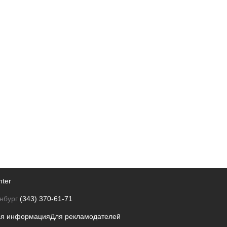
nter
нбург
(343) 370-61-71
ая информация
Для рекламодателей