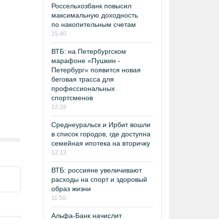
Россельхозбанк повысил
максимальную доходность
по накопительным счетам
15:40
ВТБ: на Петербургском
марафоне «Пушкин -
Петербург» появится новая
беговая трасса для
профессиональных
спортсменов
12:28
Среднеуральск и Ирбит вошли
в список городов, где доступна
семейная ипотека на вторичку
12:13
ВТБ: россияне увеличивают
расходы на спорт и здоровый
образ жизни
11:50
Альфа-Банк начислит