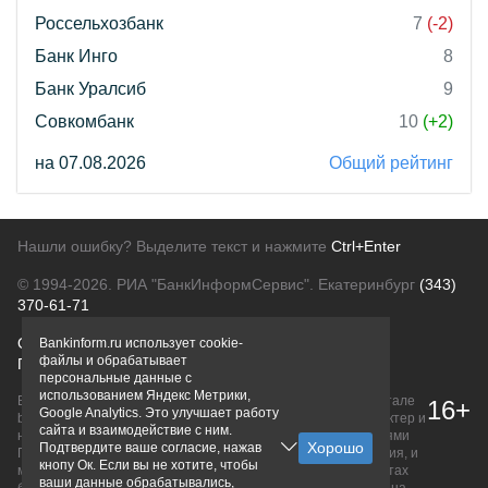
Россельхозбанк
7
(-2)
Банк Инго
8
Банк Уралсиб
9
Совкомбанк
10
(+2)
на 07.08.2026
Общий рейтинг
Нашли ошибку? Выделите текст и нажмите
Ctrl+Enter
© 1994-2026.
РИА "БанкИнформСервис". Екатеринбург
(343)
370-61-71
О проекте
Политика конфиденциальности
Bankinform.ru использует cookie-
файлы и обрабатывает
Правовая информация
Для рекламодателей
персональные данные с
использованием Яндекс Метрики,
Вся информация о продуктах банков, размещенная на портале
16+
Google Analytics. Это улучшает работу
bankinform.ru, носит исключительно ознакомительный характер и
сайта и взаимодействие с ним.
не является публичной офертой, определяемой положениями
Подтвердите ваше согласие, нажав
ГК РФ. Информация не содержит точного и полного описания, и
кнопу Ок. Если вы не хотите, чтобы
может быть изменена. Конечные условия уточняйте на сайтах
ваши данные обрабатывались,