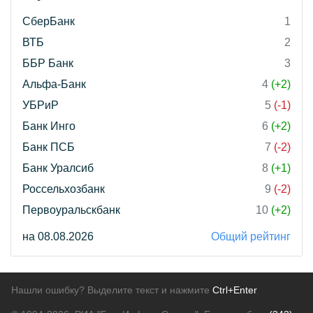
СберБанк
1
ВТБ
2
ББР Банк
3
Альфа-Банк
4
(+2)
УБРиР
5
(-1)
Банк Инго
6
(+2)
Банк ПСБ
7
(-2)
Банк Уралсиб
8
(+1)
Россельхозбанк
9
(-2)
Первоуральскбанк
10
(+2)
на 08.08.2026
Общий рейтинг
Нашли ошибку? Выделите текст и нажмите
Ctrl+Enter