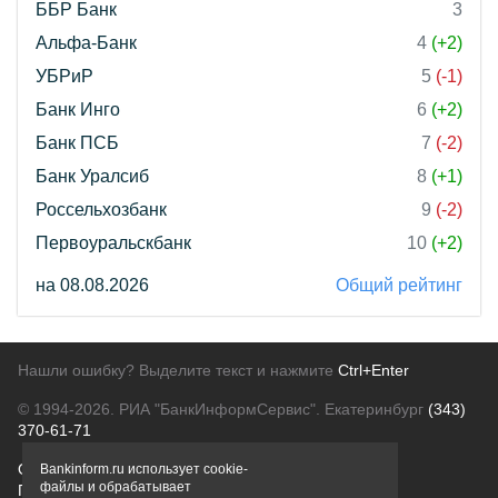
ББР Банк
3
Альфа-Банк
4
(+2)
УБРиР
5
(-1)
Банк Инго
6
(+2)
Банк ПСБ
7
(-2)
Банк Уралсиб
8
(+1)
Россельхозбанк
9
(-2)
Первоуральскбанк
10
(+2)
на 08.08.2026
Общий рейтинг
Нашли ошибку? Выделите текст и нажмите
Ctrl+Enter
© 1994-2026.
РИА "БанкИнформСервис". Екатеринбург
(343)
370-61-71
О проекте
Политика конфиденциальности
Bankinform.ru использует cookie-
файлы и обрабатывает
Правовая информация
Для рекламодателей