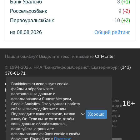
Банк Уралсиб
8
(+1)
Россельхозбанк
9
(-2)
Первоуральскбанк
10
(+2)
на 08.08.2026
Общий рейтинг
Нашли ошибку? Выделите текст и нажмите
Ctrl+Enter
© 1994-2026.
РИА "БанкИнформСервис". Екатеринбург
(343)
370-61-71
О проекте
Политика конфиденциальности
Bankinform.ru использует cookie-
файлы и обрабатывает
Правовая информация
Для рекламодателей
персональные данные с
использованием Яндекс Метрики,
Вся информация о продуктах банков, размещенная на портале
16+
Google Analytics. Это улучшает работу
bankinform.ru, носит исключительно ознакомительный характер и
сайта и взаимодействие с ним.
не является публичной офертой, определяемой положениями
Подтвердите ваше согласие, нажав
ГК РФ. Информация не содержит точного и полного описания, и
кнопу Ок. Если вы не хотите, чтобы
может быть изменена. Конечные условия уточняйте на сайтах
ваши данные обрабатывались,
банков или при личном обращении. Исключительное право на
пожалуйста, ограничьте
товарные знаки принадлежит их правообладателям.
использование файлов cookie в своём
браузере. Подробнее в
Политике