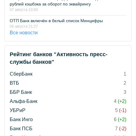
рублей кэшбэка за оборот по эквайрингу
07 августа 10:00
ОТП Банк включён в белый список Минцифры
06 августа 21:27
Все новости
Рейтинг банков "Активность пресс-
службы банков"
СберБанк
1
ВТБ
2
ББР Банк
3
Альфа-Банк
4
(+2)
УБРиР
5
(-1)
Банк Инго
6
(+2)
Банк ПСБ
7
(-2)