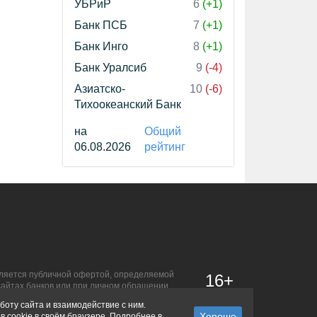
УБРиР
6
(+1)
Банк ПСБ
7
(+1)
Банк Инго
8
(+1)
Банк Уралсиб
9
(-4)
Азиатско-
10
(-6)
Тихоокеанский Банк
на
Общий
06.08.2026
рейтинг
является публичной офертой, определяемой
16+
сайтах банков или при личном обращении.
боту сайта и взаимодействие с ним.
в cookie в своём браузере. Подробнее в