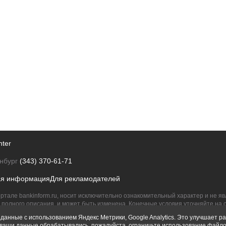
nter
нбург
(343) 370-61-71
ая информация
Для рекламодателей
ртале bankinform.ru, носит исключительно ознакомительный характер и не 
полного описания, и может быть изменена. Конечные условия уточняйте на 
их правообладателям.
данные с использованием Яндекс Метрики, Google Analytics. Это улучшает ра
ы ваши данные обрабатывались, пожалуйста, ограничьте использование файло