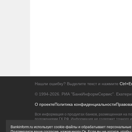
Нашли ошибку? Выделите текст и нажмите
Ctrl+E
© 1994-2026.
РИА "БанкИнформСервис". Екатери
О проекте
Политика конфиденциальности
Правов
Вся информация о продуктах банков, размещенная на по
положениями ГК РФ. Информация не содержит точного и 
Исключительное право на товарные знаки принадлежит 
Bankinform.ru использует cookie-файлы и обрабатывает персональные 
Подтвердите ваше согласие, нажав кнопу Ок. Если вы не хотите, чтоб