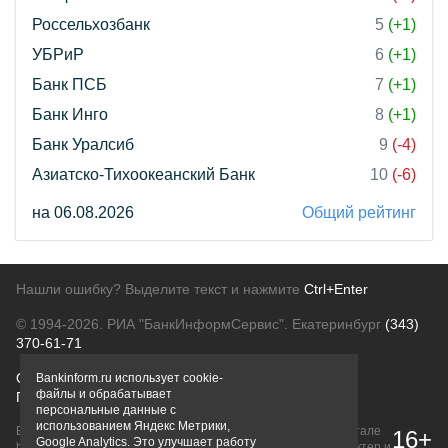
Россельхозбанк
5
(+1)
УБРиР
6
(+1)
Банк ПСБ
7
(+1)
Банк Инго
8
(+1)
Банк Уралсиб
9
(-4)
Азиатско-Тихоокеанский Банк
10
(-6)
на 06.08.2026
Общий рейтинг
Нашли ошибку? Выделите текст и нажмите
Ctrl+Enter
© 1994-2026.
РИА "БанкИнформСервис". Екатеринбург
(343)
370-61-71
О проекте
Политика конфиденциальности
Bankinform.ru использует cookie-
файлы и обрабатывает
Правовая информация
Для рекламодателей
персональные данные с
использованием Яндекс Метрики,
Вся информация о продуктах банков, размещенная на портале
16+
Google Analytics. Это улучшает работу
bankinform.ru, носит исключительно ознакомительный характер и