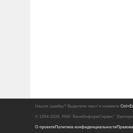
Нашли ошибку? Выделите текст и нажмите
Ctrl+E
© 1994-2026.
РИА "БанкИнформСервис". Екатери
О проекте
Политика конфиденциальности
Правов