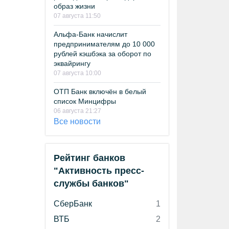
образ жизни
07 августа 11:50
Альфа-Банк начислит
предпринимателям до 10 000
рублей кэшбэка за оборот по
эквайрингу
07 августа 10:00
ОТП Банк включён в белый
список Минцифры
06 августа 21:27
Все новости
Рейтинг банков
"Активность пресс-
службы банков"
СберБанк
1
ВТБ
2