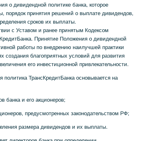
ия о дивидендной политике банка, которое
ы, порядок принятия решений о выплате дивидендов,
ределения сроков их выплаты.
твии с Уставом и ранее принятым Кодексом
сКредитБанка. Принятие Положения о дивидендной
тивной работы по внедрению наилучшей практики
ях создания благоприятных условий для развития
увеличения его инвестиционной привлекательности.
 политика ТрансКредитБанка основывается на
в банка и его акционеров;
кционеров, предусмотренных законодательством РФ;
деления размера дивидендов и их выплаты.
вет директоров банка при определении