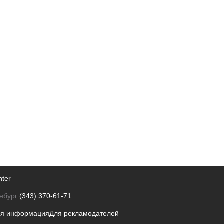
nter
нбург
(343) 370-61-71
ая информация
Для рекламодателей