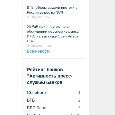
ВТБ: объем выдачи ипотеки в
России вырос на 38%
06 августа 11:52
УБРиР принял участие в
обсуждении перспектив рынка
ИЖС на выставке Open Village
Ural
06 августа 10:40
Все новости
Рейтинг банков
"Активность пресс-
службы банков"
СберБанк
1
ВТБ
2
ББР Банк
3