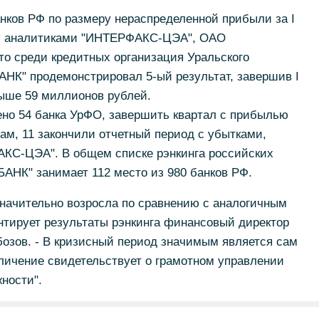
нков РФ по размеру нераспределенной прибыли за I
ому аналитиками "ИНТЕРФАКС-ЦЭА", ОАО
 среди кредитных организация Уральского
НК" продемонстрировал 5-ый результат, завершив I
выше 59 миллионов рублей.
ено 54 банка УрФО, завершить квартал с прибылью
м, 11 закончили отчетный период с убытками,
КС-ЦЭА". В общем списке рэнкинга российских
НК" занимает 112 место из 980 банков РФ.
 значительно возросла по сравнению с аналогичным
нтирует результаты рэнкинга финансовый директор
ов. - В кризисный период значимым является сам
еличение свидетельствует о грамотном управлении
ности".