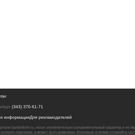
nter
нбург
(343) 370-61-71
ая информация
Для рекламодателей
ртале bankinform.ru, носит исключительно ознакомительный характер и не 
полного описания, и может быть изменена. Конечные условия уточняйте на 