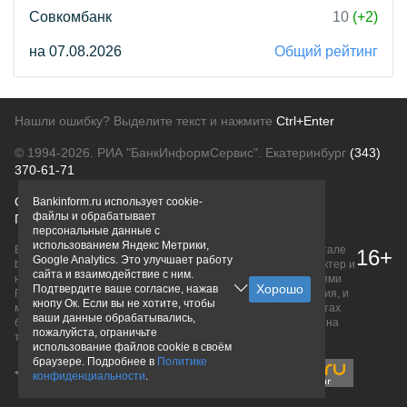
Совкомбанк
10
(+2)
на 07.08.2026
Общий рейтинг
Нашли ошибку? Выделите текст и нажмите
Ctrl+Enter
© 1994-2026.
РИА "БанкИнформСервис". Екатеринбург
(343)
370-61-71
О проекте
Политика конфиденциальности
Bankinform.ru использует cookie-
файлы и обрабатывает
Правовая информация
Для рекламодателей
персональные данные с
использованием Яндекс Метрики,
Вся информация о продуктах банков, размещенная на портале
16+
Google Analytics. Это улучшает работу
bankinform.ru, носит исключительно ознакомительный характер и
сайта и взаимодействие с ним.
не является публичной офертой, определяемой положениями
Подтвердите ваше согласие, нажав
ГК РФ. Информация не содержит точного и полного описания, и
кнопу Ок. Если вы не хотите, чтобы
может быть изменена. Конечные условия уточняйте на сайтах
ваши данные обрабатывались,
банков или при личном обращении. Исключительное право на
пожалуйста, ограничьте
товарные знаки принадлежит их правообладателям.
использование файлов cookie в своём
браузере. Подробнее в
Политике
конфиденциальности
.