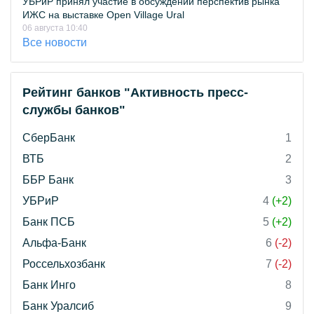
УБРиР принял участие в обсуждении перспектив рынка
ИЖС на выставке Open Village Ural
06 августа 10:40
Все новости
Рейтинг банков "Активность пресс-
службы банков"
СберБанк
1
ВТБ
2
ББР Банк
3
УБРиР
4
(+2)
Банк ПСБ
5
(+2)
Альфа-Банк
6
(-2)
Россельхозбанк
7
(-2)
Банк Инго
8
Банк Уралсиб
9