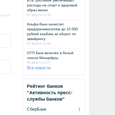
ВТБ: россияне увеличивают
расходы на спорт и здоровый
образ жизни
07 августа 11:50
Альфа-Банк начислит
предпринимателям до 10 000
рублей кэшбэка за оборот по
эквайрингу
07 августа 10:00
ОТП Банк включён в белый
список Минцифры
06 августа 21:27
Все новости
Рейтинг банков
"Активность пресс-
службы банков"
СберБанк
1