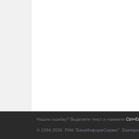
Нашли ошибку? Выделите текст и нажмите
Ctrl+E
© 1994-2026.
РИА "БанкИнформСервис". Екатери