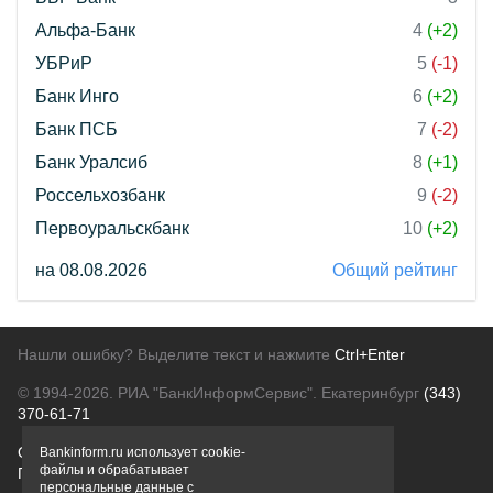
Альфа-Банк
4
(+2)
УБРиР
5
(-1)
Банк Инго
6
(+2)
Банк ПСБ
7
(-2)
Банк Уралсиб
8
(+1)
Россельхозбанк
9
(-2)
Первоуральскбанк
10
(+2)
на 08.08.2026
Общий рейтинг
Нашли ошибку? Выделите текст и нажмите
Ctrl+Enter
© 1994-2026.
РИА "БанкИнформСервис". Екатеринбург
(343)
370-61-71
О проекте
Политика конфиденциальности
Bankinform.ru использует cookie-
файлы и обрабатывает
Правовая информация
Для рекламодателей
персональные данные с