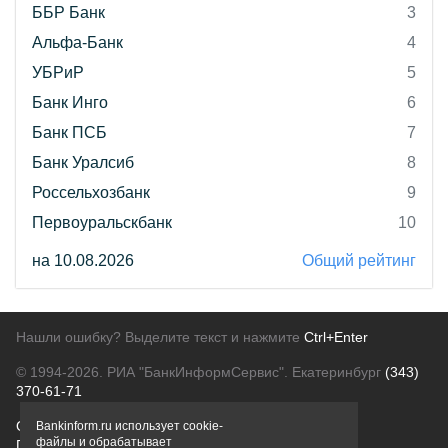
ББР Банк
3
Альфа-Банк
4
УБРиР
5
Банк Инго
6
Банк ПСБ
7
Банк Уралсиб
8
Россельхозбанк
9
Первоуральскбанк
10
на 10.08.2026
Общий рейтинг
Нашли ошибку? Выделите текст и нажмите
Ctrl+Enter
© 1994-2026.
РИА "БанкИнформСервис". Екатеринбург
(343)
370-61-71
О проекте
Политика конфиденциальности
Bankinform.ru использует cookie-
файлы и обрабатывает
Правовая информация
Для рекламодателей