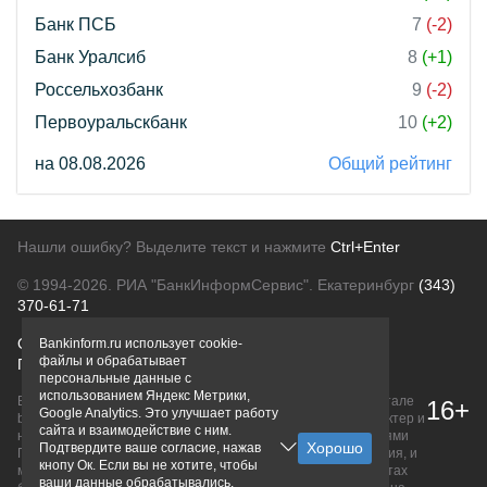
Банк ПСБ
7
(-2)
Банк Уралсиб
8
(+1)
Россельхозбанк
9
(-2)
Первоуральскбанк
10
(+2)
на 08.08.2026
Общий рейтинг
Нашли ошибку? Выделите текст и нажмите
Ctrl+Enter
© 1994-2026.
РИА "БанкИнформСервис". Екатеринбург
(343)
370-61-71
О проекте
Политика конфиденциальности
Bankinform.ru использует cookie-
файлы и обрабатывает
Правовая информация
Для рекламодателей
персональные данные с
использованием Яндекс Метрики,
Вся информация о продуктах банков, размещенная на портале
16+
Google Analytics. Это улучшает работу
bankinform.ru, носит исключительно ознакомительный характер и
сайта и взаимодействие с ним.
не является публичной офертой, определяемой положениями
Подтвердите ваше согласие, нажав
ГК РФ. Информация не содержит точного и полного описания, и
кнопу Ок. Если вы не хотите, чтобы
может быть изменена. Конечные условия уточняйте на сайтах
ваши данные обрабатывались,