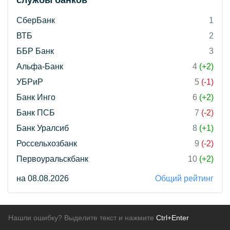
службы банков"
СберБанк
1
ВТБ
2
ББР Банк
3
Альфа-Банк
4
(+2)
УБРиР
5
(-1)
Банк Инго
6
(+2)
Банк ПСБ
7
(-2)
Банк Уралсиб
8
(+1)
Россельхозбанк
9
(-2)
Первоуральскбанк
10
(+2)
на 08.08.2026
Общий рейтинг
Нашли ошибку? Выделите текст и нажмите
Ctrl+Enter