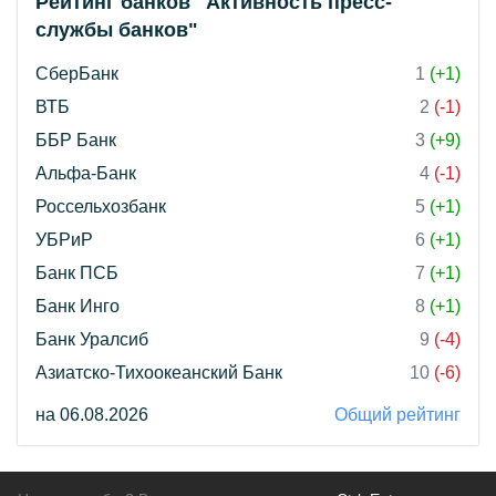
Рейтинг банков "Активность пресс-
службы банков"
СберБанк
1
(+1)
ВТБ
2
(-1)
ББР Банк
3
(+9)
Альфа-Банк
4
(-1)
Россельхозбанк
5
(+1)
УБРиР
6
(+1)
Банк ПСБ
7
(+1)
Банк Инго
8
(+1)
Банк Уралсиб
9
(-4)
Азиатско-Тихоокеанский Банк
10
(-6)
на 06.08.2026
Общий рейтинг