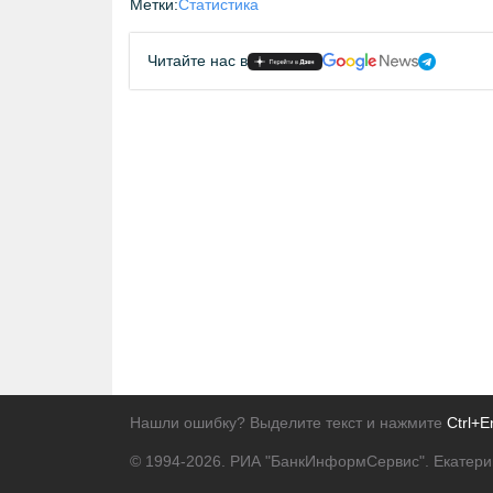
Метки:
Статистика
Читайте нас в
Нашли ошибку? Выделите текст и нажмите
Ctrl+E
© 1994-2026.
РИА "БанкИнформСервис". Екатери