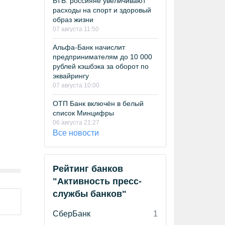
ВТБ: россияне увеличивают
расходы на спорт и здоровый
образ жизни
07 августа 11:50
Альфа-Банк начислит
предпринимателям до 10 000
рублей кэшбэка за оборот по
эквайрингу
07 августа 10:00
ОТП Банк включён в белый
список Минцифры
06 августа 21:27
Все новости
Рейтинг банков
"Активность пресс-
службы банков"
СберБанк
1