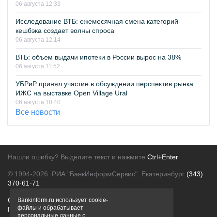
06 августа 12:33
Исследование ВТБ: ежемесячная смена категорий
кешбэка создает волны спроса
06 августа 12:14
ВТБ: объем выдачи ипотеки в России вырос на 38%
06 августа 11:52
УБРиР принял участие в обсуждении перспектив рынка
ИЖС на выставке Open Village Ural
06 августа 10:40
Все новости
Нашли ошибку? Выделите текст и нажмите
Ctrl+Enter
© 1994-2026.
РИА "БанкИнформСервис". Екатеринбург
(343)
370-61-71
О проекте
Политика конфиденциальности
Bankinform.ru использует cookie-
файлы и обрабатывает
Правовая информация
Для рекламодателей
персональные данные с