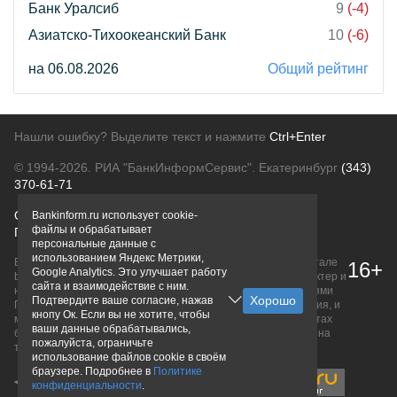
Банк Уралсиб
9
(-4)
Азиатско-Тихоокеанский Банк
10
(-6)
на 06.08.2026
Общий рейтинг
Нашли ошибку? Выделите текст и нажмите
Ctrl+Enter
© 1994-2026.
РИА "БанкИнформСервис". Екатеринбург
(343)
370-61-71
О проекте
Политика конфиденциальности
Bankinform.ru использует cookie-
файлы и обрабатывает
Правовая информация
Для рекламодателей
персональные данные с
использованием Яндекс Метрики,
Вся информация о продуктах банков, размещенная на портале
16+
Google Analytics. Это улучшает работу
bankinform.ru, носит исключительно ознакомительный характер и
сайта и взаимодействие с ним.
не является публичной офертой, определяемой положениями
Подтвердите ваше согласие, нажав
ГК РФ. Информация не содержит точного и полного описания, и
кнопу Ок. Если вы не хотите, чтобы
может быть изменена. Конечные условия уточняйте на сайтах
ваши данные обрабатывались,
банков или при личном обращении. Исключительное право на
пожалуйста, ограничьте
товарные знаки принадлежит их правообладателям.
использование файлов cookie в своём
браузере. Подробнее в
Политике
конфиденциальности
.