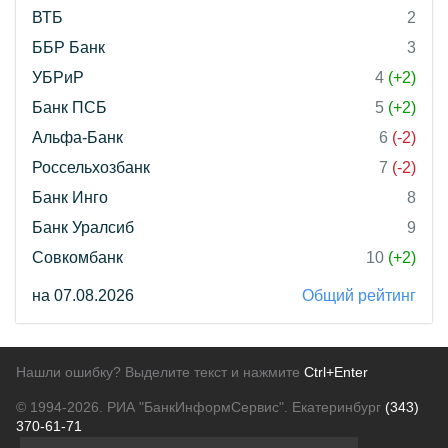
ВТБ
2
ББР Банк
3
УБРиР
4
(+2)
Банк ПСБ
5
(+2)
Альфа-Банк
6
(-2)
Россельхозбанк
7
(-2)
Банк Инго
8
Банк Уралсиб
9
Совкомбанк
10
(+2)
на 07.08.2026
Общий рейтинг
Нашли ошибку? Выделите текст и нажмите
Ctrl+Enter
© 1994-2026.
РИА "БанкИнформСервис". Екатеринбург
(343)
370-61-71