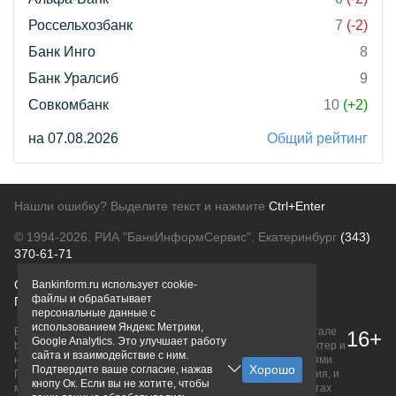
Россельхозбанк
7
(-2)
Банк Инго
8
Банк Уралсиб
9
Совкомбанк
10
(+2)
на 07.08.2026
Общий рейтинг
Нашли ошибку? Выделите текст и нажмите
Ctrl+Enter
© 1994-2026.
РИА "БанкИнформСервис". Екатеринбург
(343)
370-61-71
О проекте
Политика конфиденциальности
Bankinform.ru использует cookie-
файлы и обрабатывает
Правовая информация
Для рекламодателей
персональные данные с
использованием Яндекс Метрики,
Вся информация о продуктах банков, размещенная на портале
16+
Google Analytics. Это улучшает работу
bankinform.ru, носит исключительно ознакомительный характер и
сайта и взаимодействие с ним.
не является публичной офертой, определяемой положениями
Подтвердите ваше согласие, нажав
ГК РФ. Информация не содержит точного и полного описания, и
кнопу Ок. Если вы не хотите, чтобы
может быть изменена. Конечные условия уточняйте на сайтах