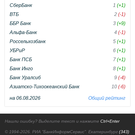
СберБанк
1
(+1)
ВТБ
2
(-1)
ББР Банк
3
(+9)
Альфа-Банк
4
(-1)
Россельхозбанк
5
(+1)
УБРиР
6
(+1)
Банк ПСБ
7
(+1)
Банк Инго
8
(+1)
Банк Уралсиб
9
(-4)
Азиатско-Тихоокеанский Банк
10
(-6)
на 06.08.2026
Общий рейтинг
Нашли ошибку? Выделите текст и нажмите
Ctrl+Enter
© 1994-2026.
РИА "БанкИнформСервис". Екатеринбург
(343)