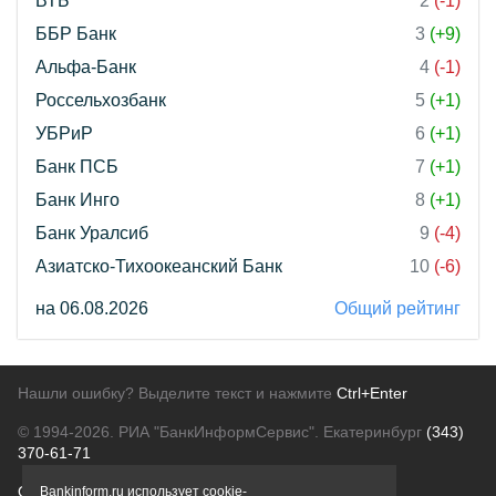
ВТБ
2
(-1)
ББР Банк
3
(+9)
Альфа-Банк
4
(-1)
Россельхозбанк
5
(+1)
УБРиР
6
(+1)
Банк ПСБ
7
(+1)
Банк Инго
8
(+1)
Банк Уралсиб
9
(-4)
Азиатско-Тихоокеанский Банк
10
(-6)
на 06.08.2026
Общий рейтинг
Нашли ошибку? Выделите текст и нажмите
Ctrl+Enter
© 1994-2026.
РИА "БанкИнформСервис". Екатеринбург
(343)
370-61-71
О проекте
Политика конфиденциальности
Bankinform.ru использует cookie-