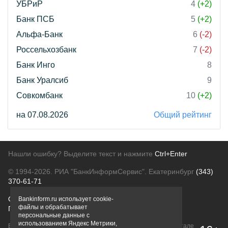
УБРиР
4
(+2)
Банк ПСБ
5
(+2)
Альфа-Банк
6
(-2)
Россельхозбанк
7
(-2)
Банк Инго
8
Банк Уралсиб
9
Совкомбанк
10
(+2)
на 07.08.2026
Общий рейтинг
Нашли ошибку? Выделите текст и нажмите
Ctrl+Enter
© 1994-2026.
РИА "БанкИнформСервис". Екатеринбург
(343)
370-61-71
О проекте
Политика конфиденциальности
Bankinform.ru использует cookie-
файлы и обрабатывает
Правовая информация
Для рекламодателей
персональные данные с
использованием Яндекс Метрики,
Вся информация о продуктах банков, размещенная на портале