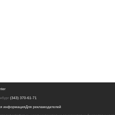
nter
нбург
(343) 370-61-71
ая информация
Для рекламодателей