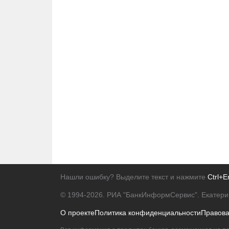
Нашли ошибку? Выделите текст и нажмите
Ctrl+E
© 1994-2026.
РИА "БанкИнформСервис". Екатери
О проекте
Политика конфиденциальности
Правов