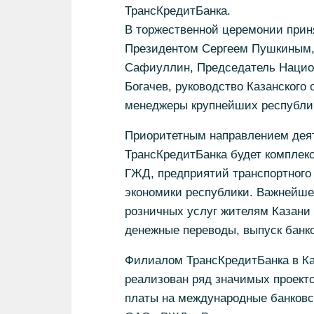
ТрансКредитБанка.
В торжественной церемонии приня
Президентом Сергеем Пушкиным, 
Сафиуллин, Председатель Национ
Богачев, руководство Казанского 
менеджеры крупнейших республик
Приоритетным направлением деят
ТрансКредитБанка будет комплек
ГЖД, предприятий транспортного 
экономики республики. Важнейше
розничных услуг жителям Казани 
денежные переводы, выпуск банко
Филиалом ТрансКредитБанка в Ка
реализован ряд значимых проекто
платы на международные банковс