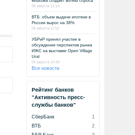
кешбэка создает волны спроса
06 августа 12:14
ВТБ: объем выдачи ипотеки в
России вырос на 38%
06 августа 11:52
УБРиР принял участие в
обсуждении перспектив рынка
ИЖС на выставке Open Village
Ural
06 августа 10:40
Все новости
Рейтинг банков
"Активность пресс-
службы банков"
СберБанк
1
ВТБ
2
ББР Банк
3