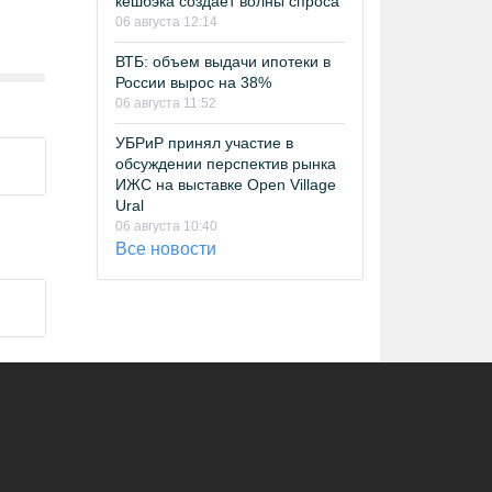
кешбэка создает волны спроса
06 августа 12:14
ВТБ: объем выдачи ипотеки в
России вырос на 38%
06 августа 11:52
УБРиР принял участие в
обсуждении перспектив рынка
ИЖС на выставке Open Village
Ural
06 августа 10:40
Все новости