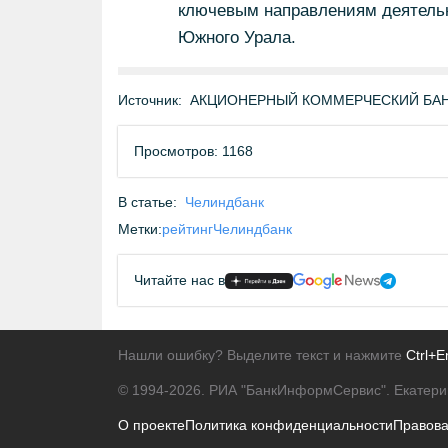
ключевым направлениям деятельн
Южного Урала.
Источник:
АКЦИОНЕРНЫЙ КОММЕРЧЕСКИЙ БАНК 
Просмотров: 1168
В статье:
Челиндбанк
Метки:
рейтинг
Челиндбанк
Читайте нас в
Нашли ошибку? Выделите текст и нажмите
Ctrl+E
© 1994-2026.
РИА "БанкИнформСервис". Екатери
О проекте
Политика конфиденциальности
Правов