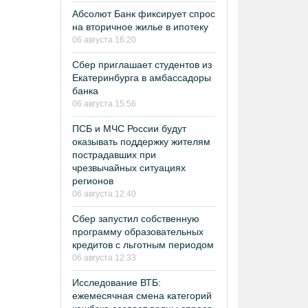
Абсолют Банк фиксирует спрос
на вторичное жилье в ипотеку
06 августа 16:20
Сбер приглашает студентов из
Екатеринбурга в амбассадоры
банка
06 августа 15:56
ПСБ и МЧС России будут
оказывать поддержку жителям
пострадавших при
чрезвычайных ситуациях
регионов
06 августа 12:40
Сбер запустил собственную
программу образовательных
кредитов с льготным периодом
06 августа 12:33
Исследование ВТБ:
ежемесячная смена категорий