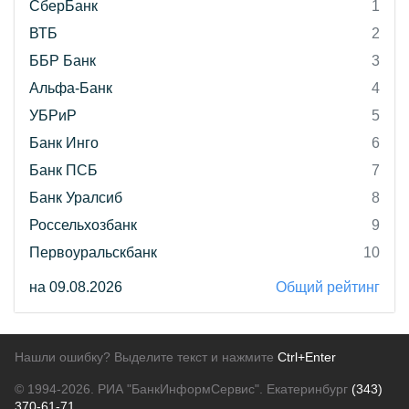
СберБанк
1
ВТБ
2
ББР Банк
3
Альфа-Банк
4
УБРиР
5
Банк Инго
6
Банк ПСБ
7
Банк Уралсиб
8
Россельхозбанк
9
Первоуральскбанк
10
на 09.08.2026
Общий рейтинг
Нашли ошибку? Выделите текст и нажмите
Ctrl+Enter
© 1994-2026.
РИА "БанкИнформСервис". Екатеринбург
(343)
370-61-71