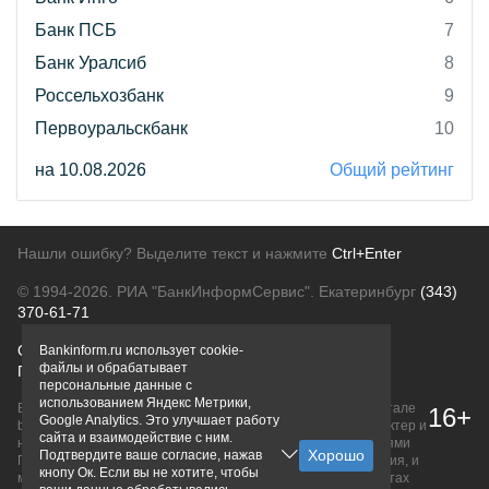
Банк ПСБ
7
Банк Уралсиб
8
Россельхозбанк
9
Первоуральскбанк
10
на 10.08.2026
Общий рейтинг
Нашли ошибку? Выделите текст и нажмите
Ctrl+Enter
© 1994-2026.
РИА "БанкИнформСервис". Екатеринбург
(343)
370-61-71
О проекте
Политика конфиденциальности
Bankinform.ru использует cookie-
файлы и обрабатывает
Правовая информация
Для рекламодателей
персональные данные с
использованием Яндекс Метрики,
Вся информация о продуктах банков, размещенная на портале
16+
Google Analytics. Это улучшает работу
bankinform.ru, носит исключительно ознакомительный характер и
сайта и взаимодействие с ним.
не является публичной офертой, определяемой положениями
Подтвердите ваше согласие, нажав
ГК РФ. Информация не содержит точного и полного описания, и
кнопу Ок. Если вы не хотите, чтобы
может быть изменена. Конечные условия уточняйте на сайтах