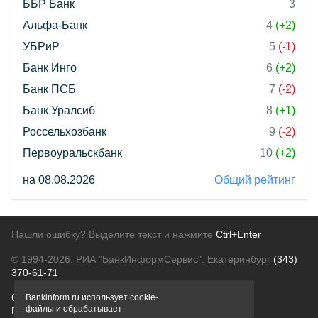
ББР Банк
3
Альфа-Банк
4
(+2)
УБРиР
5
(-1)
Банк Инго
6
(+2)
Банк ПСБ
7
(-2)
Банк Уралсиб
8
(+1)
Россельхозбанк
9
(-2)
Первоуральскбанк
10
(+2)
на 08.08.2026
Общий рейтинг
Нашли ошибку? Выделите текст и нажмите
Ctrl+Enter
© 1994-2026.
РИА "БанкИнформСервис". Екатеринбург
(343)
370-61-71
О проекте
Политика конфиденциальности
Bankinform.ru использует cookie-
файлы и обрабатывает
Правовая информация
Для рекламодателей