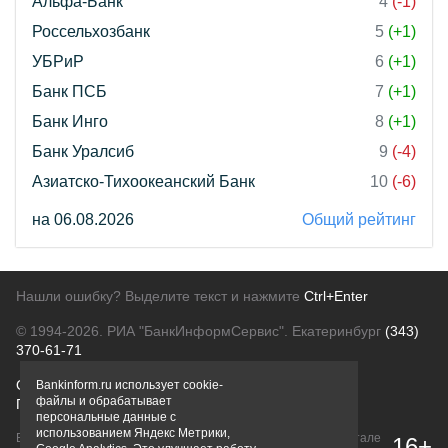
Альфа-Банк
4
(-1)
Россельхозбанк
5
(+1)
УБРиР
6
(+1)
Банк ПСБ
7
(+1)
Банк Инго
8
(+1)
Банк Уралсиб
9
(-4)
Азиатско-Тихоокеанский Банк
10
(-6)
на 06.08.2026
Общий рейтинг
Нашли ошибку? Выделите текст и нажмите
Ctrl+Enter
© 1994-2026.
РИА "БанкИнформСервис". Екатеринбург
(343)
370-61-71
О проекте
Политика конфиденциальности
Bankinform.ru использует cookie-
файлы и обрабатывает
Правовая информация
Для рекламодателей
персональные данные с
использованием Яндекс Метрики,
Вся информация о продуктах банков, размещенная на портале
16+