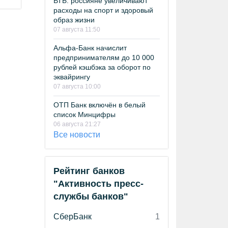
ВТБ: россияне увеличивают
расходы на спорт и здоровый
образ жизни
07 августа 11:50
Альфа-Банк начислит
предпринимателям до 10 000
рублей кэшбэка за оборот по
эквайрингу
07 августа 10:00
ОТП Банк включён в белый
список Минцифры
06 августа 21:27
Все новости
Рейтинг банков
"Активность пресс-
службы банков"
СберБанк
1