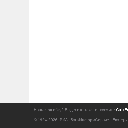
Нашли ошибку? Выделите текст и нажмите
Ctrl+E
© 1994-2026.
РИА "БанкИнформСервис". Екатери