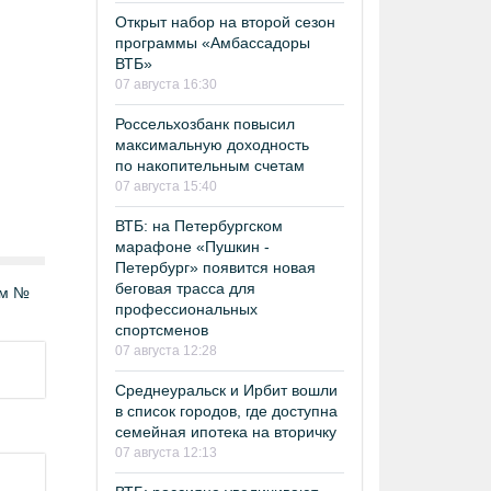
Открыт набор на второй сезон
программы «Амбассадоры
ВТБ»
07 августа 16:30
Россельхозбанк повысил
максимальную доходность
по накопительным счетам
07 августа 15:40
ВТБ: на Петербургском
марафоне «Пушкин -
Петербург» появится новая
беговая трасса для
ом №
профессиональных
спортсменов
07 августа 12:28
Среднеуральск и Ирбит вошли
в список городов, где доступна
семейная ипотека на вторичку
07 августа 12:13