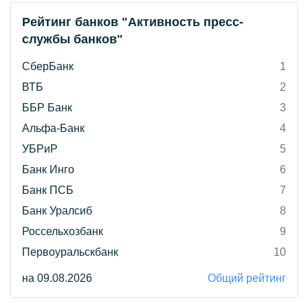
Рейтинг банков "Активность пресс-
службы банков"
СберБанк
1
ВТБ
2
ББР Банк
3
Альфа-Банк
4
УБРиР
5
Банк Инго
6
Банк ПСБ
7
Банк Уралсиб
8
Россельхозбанк
9
Первоуральскбанк
10
на 09.08.2026
Общий рейтинг