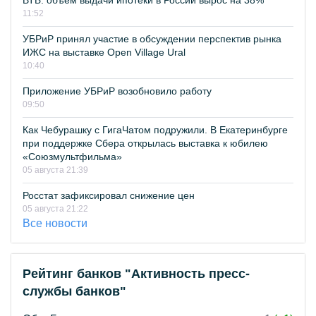
ВТБ: объем выдачи ипотеки в России вырос на 38%
11:52
УБРиР принял участие в обсуждении перспектив рынка
ИЖС на выставке Open Village Ural
10:40
Приложение УБРиР возобновило работу
09:50
Как Чебурашку с ГигаЧатом подружили. В Екатеринбурге
при поддержке Сбера открылась выставка к юбилею
«Союзмультфильма»
05 августа 21:39
Росстат зафиксировал снижение цен
05 августа 21:22
Все новости
Рейтинг банков "Активность пресс-
службы банков"