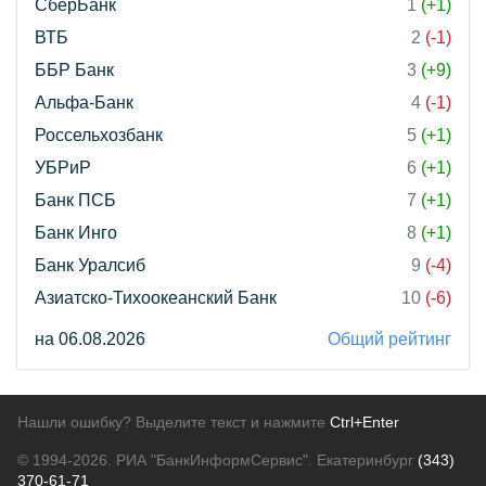
СберБанк
1
(+1)
ВТБ
2
(-1)
ББР Банк
3
(+9)
Альфа-Банк
4
(-1)
Россельхозбанк
5
(+1)
УБРиР
6
(+1)
Банк ПСБ
7
(+1)
Банк Инго
8
(+1)
Банк Уралсиб
9
(-4)
Азиатско-Тихоокеанский Банк
10
(-6)
на 06.08.2026
Общий рейтинг
Нашли ошибку? Выделите текст и нажмите
Ctrl+Enter
© 1994-2026.
РИА "БанкИнформСервис". Екатеринбург
(343)
370-61-71