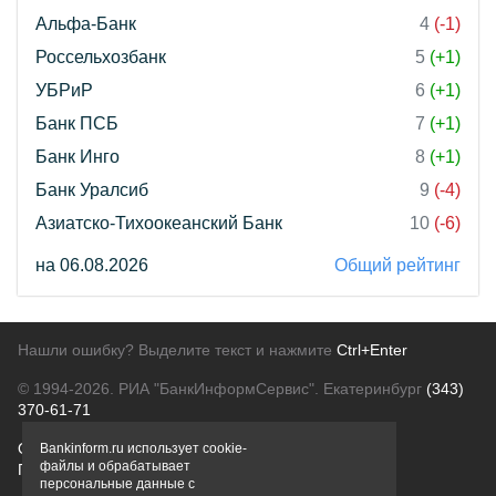
Альфа-Банк
4
(-1)
Россельхозбанк
5
(+1)
УБРиР
6
(+1)
Банк ПСБ
7
(+1)
Банк Инго
8
(+1)
Банк Уралсиб
9
(-4)
Азиатско-Тихоокеанский Банк
10
(-6)
на 06.08.2026
Общий рейтинг
Нашли ошибку? Выделите текст и нажмите
Ctrl+Enter
© 1994-2026.
РИА "БанкИнформСервис". Екатеринбург
(343)
370-61-71
О проекте
Политика конфиденциальности
Bankinform.ru использует cookie-
файлы и обрабатывает
Правовая информация
Для рекламодателей
персональные данные с