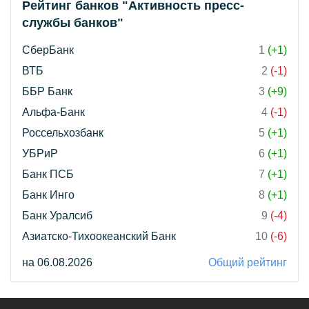
Рейтинг банков "Активность пресс-
службы банков"
СберБанк
1
(+1)
ВТБ
2
(-1)
ББР Банк
3
(+9)
Альфа-Банк
4
(-1)
Россельхозбанк
5
(+1)
УБРиР
6
(+1)
Банк ПСБ
7
(+1)
Банк Инго
8
(+1)
Банк Уралсиб
9
(-4)
Азиатско-Тихоокеанский Банк
10
(-6)
на 06.08.2026
Общий рейтинг