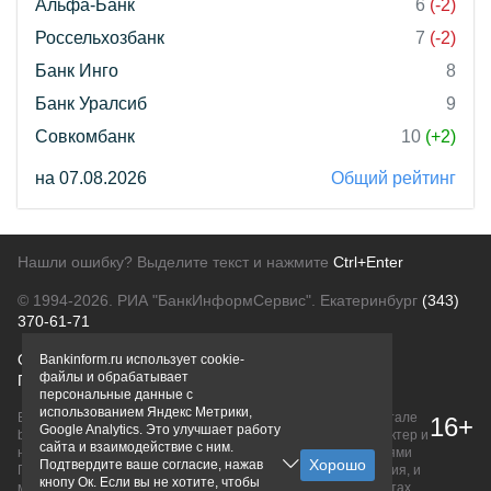
Альфа-Банк
6
(-2)
Россельхозбанк
7
(-2)
Банк Инго
8
Банк Уралсиб
9
Совкомбанк
10
(+2)
на 07.08.2026
Общий рейтинг
Нашли ошибку? Выделите текст и нажмите
Ctrl+Enter
© 1994-2026.
РИА "БанкИнформСервис". Екатеринбург
(343)
370-61-71
О проекте
Политика конфиденциальности
Bankinform.ru использует cookie-
файлы и обрабатывает
Правовая информация
Для рекламодателей
персональные данные с
использованием Яндекс Метрики,
Вся информация о продуктах банков, размещенная на портале
16+
Google Analytics. Это улучшает работу
bankinform.ru, носит исключительно ознакомительный характер и
сайта и взаимодействие с ним.
не является публичной офертой, определяемой положениями
Подтвердите ваше согласие, нажав
ГК РФ. Информация не содержит точного и полного описания, и
кнопу Ок. Если вы не хотите, чтобы
может быть изменена. Конечные условия уточняйте на сайтах