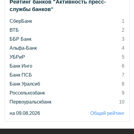
Рейтинг банков "Активность пресс-
службы банков"
СберБанк
1
ВТБ
2
ББР Банк
3
Альфа-Банк
4
УБРиР
5
Банк Инго
6
Банк ПСБ
7
Банк Уралсиб
8
Россельхозбанк
9
Первоуральскбанк
10
на 09.08.2026
Общий рейтинг