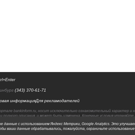
rl+Enter
инбург
(343) 370-61-71
овая информация
Для рекламодателей
ортале bankinform.ru, носит исключительно ознакомительный характер и 
 полного описания, и может быть изменена. Конечные условия уточняйте 
т их правообладателям.
е данные с использованием Яндекс Метрики, Google Analytics. Это улучша
обы ваши данные обрабатывались, пожалуйста, ограничьте использование ф