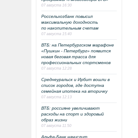
07 августа 16:30
Россельхозбанк повысил
максимальную доходность
по накопительным счетам
07 августа 15:40
ВТБ: на Петербургском марафоне
«Пушкин - Петербург» появится
новая беговая трасса для
профессиональных спортсменов
07 августа 12:28
Среднеуральск и Ирбит вошли в
список городов, где доступна
семейная ипотека на вторичку
07 августа 12:13
ВТБ: россияне увеличивают
расходы на спорт и здоровый
образ жизни
07 августа 11:50
Альфа-Банк начислит