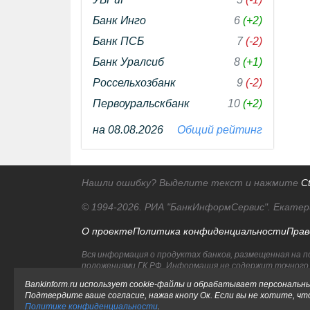
Банк Инго
6
(+2)
Банк ПСБ
7
(-2)
Банк Уралсиб
8
(+1)
Россельхозбанк
9
(-2)
Первоуральскбанк
10
(+2)
на 08.08.2026
Общий рейтинг
Нашли ошибку? Выделите текст и нажмите
Ct
© 1994-2026.
РИА "БанкИнформСервис". Екатер
О проекте
Политика конфиденциальности
Прав
Вся информация о продуктах банков, размещенная на п
положениями ГК РФ. Информация не содержит точного и
Исключительное право на товарные знаки принадлежи
Bankinform.ru использует cookie-файлы и обрабатывает персональны
Подтвердите ваше согласие, нажав кнопу Ок. Если вы не хотите, чт
Политике конфиденциальности
.