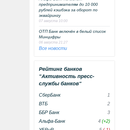
предпринимателям до 10 000
рублей кэшбэка за оборот по
эквайрингу
07 августа 10:00
ОТП Банк включён в белый список
Минцифры
06 августа 21:27
Все новости
Рейтинг банков
"Активность пресс-
службы банков"
СберБанк
1
ВТБ
2
ББР Банк
3
Альфа-Банк
4
(+2)
УБРиР
5
(-1)