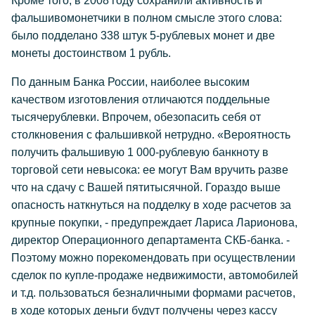
Кроме того, в 2008 году сохранили активность и
фальшивомонетчики в полном смысле этого слова:
было подделано 338 штук 5-рублевых монет и две
монеты достоинством 1 рубль.
По данным Банка России, наиболее высоким
качеством изготовления отличаются поддельные
тысячерублевки. Впрочем, обезопасить себя от
столкновения с фальшивкой нетрудно. «Вероятность
получить фальшивую 1 000-рублевую банкноту в
торговой сети невысока: ее могут Вам вручить разве
что на сдачу с Вашей пятитысячной. Гораздо выше
опасность наткнуться на подделку в ходе расчетов за
крупные покупки, - предупреждает Лариса Ларионова,
директор Операционного департамента СКБ-банка. -
Поэтому можно порекомендовать при осуществлении
сделок по купле-продаже недвижимости, автомобилей
и т.д. пользоваться безналичными формами расчетов,
в ходе которых деньги будут получены через кассу