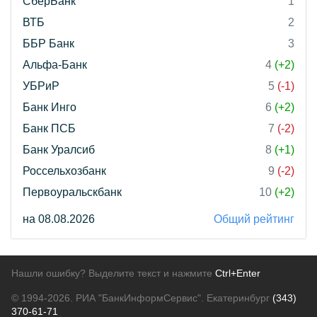
СберБанк
1
ВТБ
2
ББР Банк
3
Альфа-Банк
4
(+2)
УБРиР
5
(-1)
Банк Инго
6
(+2)
Банк ПСБ
7
(-2)
Банк Уралсиб
8
(+1)
Россельхозбанк
9
(-2)
Первоуральскбанк
10
(+2)
на 08.08.2026
Общий рейтинг
Нашли ошибку? Выделите текст и нажмите
Ctrl+Enter
© 1994-2026.
РИА "БанкИнформСервис". Екатеринбург
(343)
370-61-71